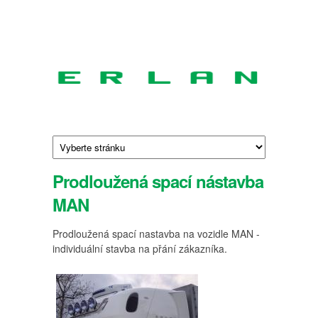
Přejít k hlavnímu obsahu
ERLAN
Výrobce
a
prodejce
spacích
kabin
Prodloužená spací nástavba
pro
MAN
nákladní
a
Prodloužená spací nastavba na vozidle MAN -
užitková
individuální stavba na přání zákazníka.
vozidla